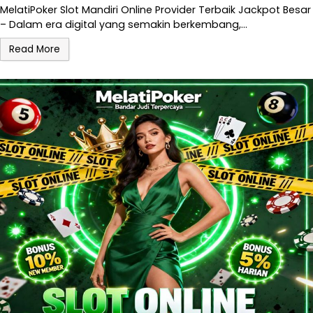
MelatiPoker Slot Mandiri Online Provider Terbaik Jackpot Besar
– Dalam era digital yang semakin berkembang,…
Read More