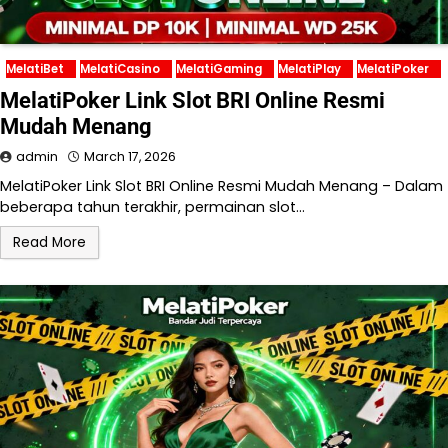
MelatiBet
MelatiCasino
MelatiGaming
MelatiPlay
MelatiPoker
MelatiPoker Link Slot BRI Online Resmi
Mudah Menang
admin
March 17, 2026
MelatiPoker Link Slot BRI Online Resmi Mudah Menang – Dalam
beberapa tahun terakhir, permainan slot…
Read More