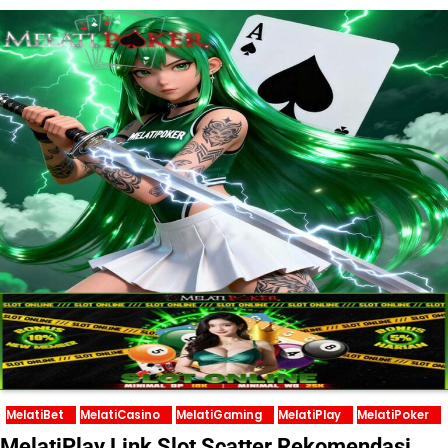
MelatiBet
MelatiCasino
MelatiGaming
MelatiPlay
MelatiPoker
MelatiPlay Link Slot Scatter Rekomendasi