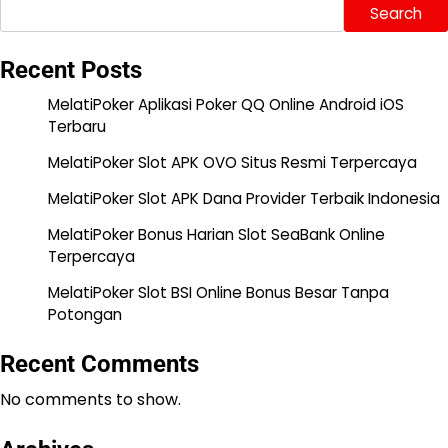
Search
Recent Posts
MelatiPoker Aplikasi Poker QQ Online Android iOS
Terbaru
MelatiPoker Slot APK OVO Situs Resmi Terpercaya
MelatiPoker Slot APK Dana Provider Terbaik Indonesia
MelatiPoker Bonus Harian Slot SeaBank Online
Terpercaya
MelatiPoker Slot BSI Online Bonus Besar Tanpa
Potongan
Recent Comments
No comments to show.