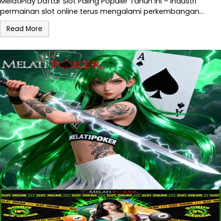
MelatiPlay Daftar Slot Paling Populer Tahun Ini – Industri
permainan slot online terus mengalami perkembangan…
Read More