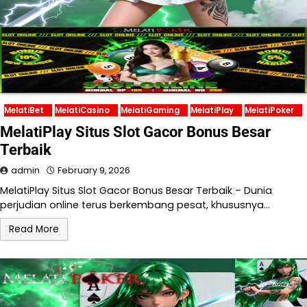
MelatiBet
MelatiCasino
MelatiGaming
MelatiPlay
MelatiPoker
MelatiPlay Situs Slot Gacor Bonus Besar
Terbaik
admin
February 9, 2026
MelatiPlay Situs Slot Gacor Bonus Besar Terbaik – Dunia
perjudian online terus berkembang pesat, khususnya…
Read More