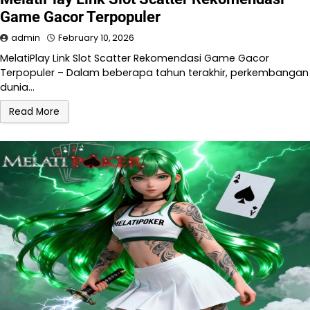
Game Gacor Terpopuler
admin
February 10, 2026
MelatiPlay Link Slot Scatter Rekomendasi Game Gacor
Terpopuler – Dalam beberapa tahun terakhir, perkembangan
dunia…
Read More