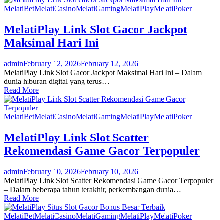
MelatiBet
MelatiCasino
MelatiGaming
MelatiPlay
MelatiPoker
MelatiPlay Link Slot Gacor Jackpot
Maksimal Hari Ini
admin
February 12, 2026
February 12, 2026
MelatiPlay Link Slot Gacor Jackpot Maksimal Hari Ini – Dalam
dunia hiburan digital yang terus…
Read More
MelatiBet
MelatiCasino
MelatiGaming
MelatiPlay
MelatiPoker
MelatiPlay Link Slot Scatter
Rekomendasi Game Gacor Terpopuler
admin
February 10, 2026
February 10, 2026
MelatiPlay Link Slot Scatter Rekomendasi Game Gacor Terpopuler
– Dalam beberapa tahun terakhir, perkembangan dunia…
Read More
MelatiBet
MelatiCasino
MelatiGaming
MelatiPlay
MelatiPoker