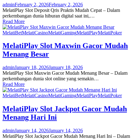
admin
February 2, 2026
February 2, 2026
MelatiPlay Slot Deposit Qris Praktis Mudah Cepat – Dalam
perkembangan dunia hiburan digital saat ini,…
Read More
MelatiBet
MelatiCasino
MelatiGaming
MelatiPlay
MelatiPoker
MelatiPlay Slot Maxwin Gacor Mudah
Menang Besar
admin
January 18, 2026
January 18, 2026
MelatiPlay Slot Maxwin Gacor Mudah Menang Besar – Dalam
perkembangan dunia slot online yang semakin…
Read More
MelatiBet
MelatiCasino
MelatiGaming
MelatiPlay
MelatiPoker
MelatiPlay Slot Jackpot Gacor Mudah
Menang Hari Ini
admin
January 14, 2026
January 14, 2026
MelatiPlay Slot Jackpot Gacor Mudah Menang Hari Ini – Dalam