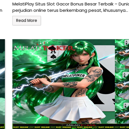
MelatiPlay Situs Slot Gacor Bonus Besar Terbaik – Duni
n
perjudian online terus berkembang pesat, khususnya…
Read More