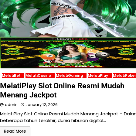
MelatiBet
MelatiCasino
MelatiGaming
MelatiPlay
MelatiPoker
MelatiPlay Slot Online Resmi Mudah
Menang Jackpot
admin
January 12, 2026
MelatiPlay Slot Online Resmi Mudah Menang Jackpot – Dala
beberapa tahun terakhir, dunia hiburan digital…
Read More