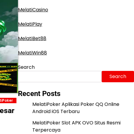
MelatiCasino
MelatiPlay
MelatiBet88
MelatiWin88
Search
Search
Recent Posts
tiPoker
MelatiPoker Aplikasi Poker QQ Online
Besar
Android iOS Terbaru
MelatiPoker Slot APK OVO Situs Resmi
Terpercaya