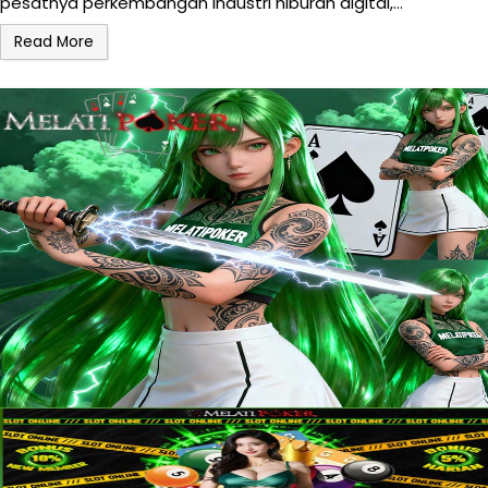
pesatnya perkembangan industri hiburan digital,…
Read More