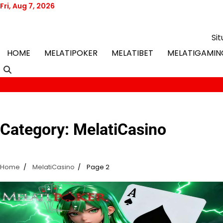
Skip
Fri, Aug 7, 2026
to
content
Si
HOME
MELATIPOKER
MELATIBET
MELATIGAMIN
Category:
MelatiCasino
Home
MelatiCasino
Page 2